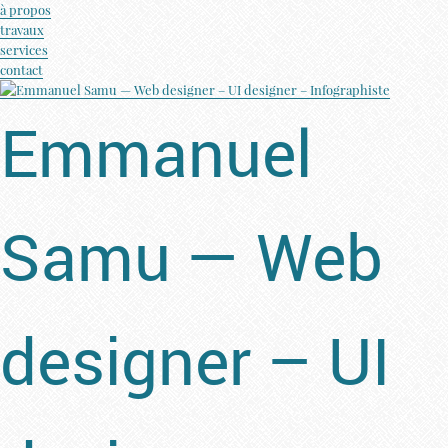
à propos
travaux
services
contact
Emmanuel
Samu — Web
designer – UI