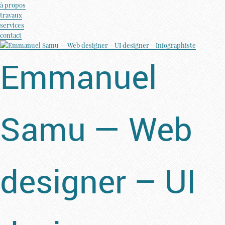
à propos
travaux
services
contact
Emmanuel
Samu — Web
designer – UI