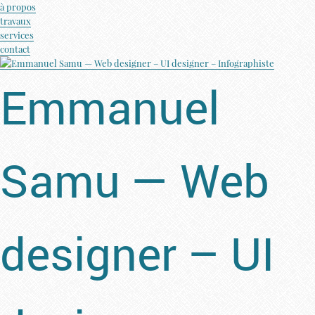
à propos
travaux
services
contact
Emmanuel
Samu — Web
designer – UI