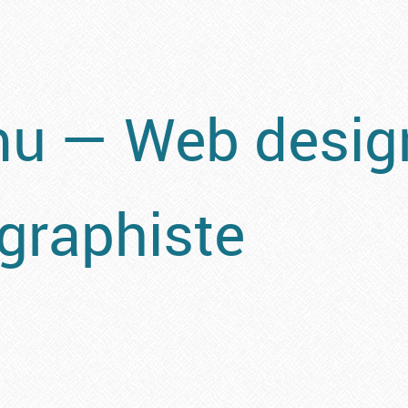
 — Web design
ographiste