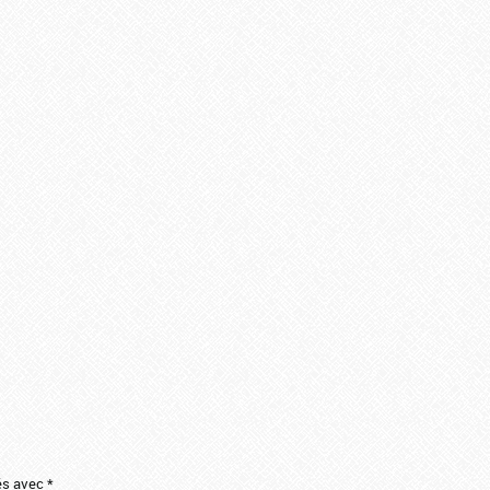
ués avec
*