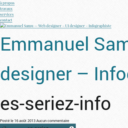
à propos
travaux
services
contact
Emmanuel Samu
designer – Inf
es-seriez-info
Posté le 16 août 2013
Aucun commentaire