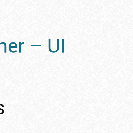
er – UI
s