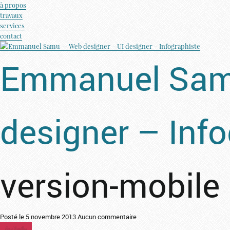
à propos
travaux
services
contact
Emmanuel Samu
designer – Inf
version-mobile 
Posté le 5 novembre 2013
Aucun commentaire