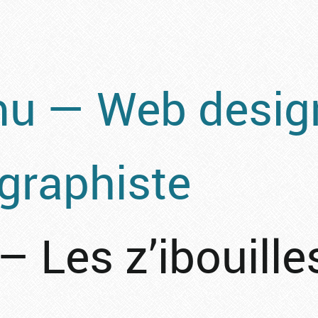
 — Web design
ographiste
– Les z’ibouille