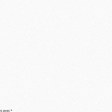
ués avec
*