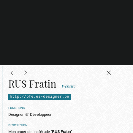
RUS Fratin
Website
http://pfe.es-designer.be
FONCTIONS
Designer
Développeur
DESCRIPTION
Mon projet de fin d'étude
"RUS Fratin"
.