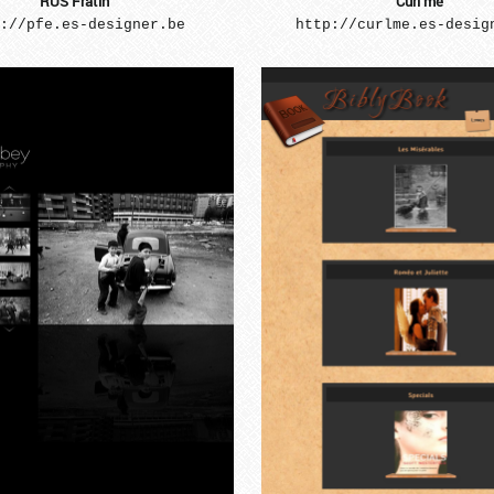
RUS Fratin
Curl me
://pfe.es-designer.be
http://curlme.es-desig
...
...