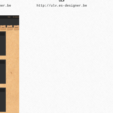
ULV
ner.be
http://ulv.es-designer.be