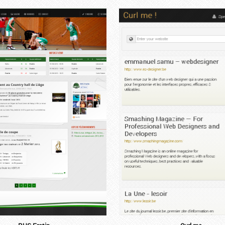
...
...