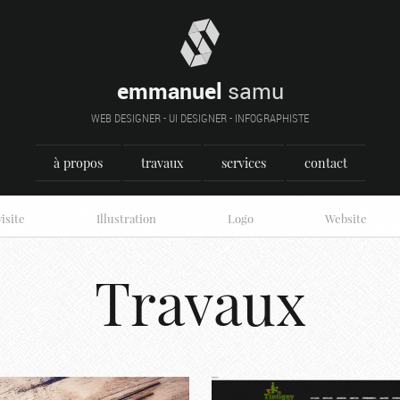
emmanuel
samu
WEB DESIGNER - UI DESIGNER - INFOGRAPHISTE
à propos
travaux
services
contact
isite
Illustration
Logo
Website
Travaux