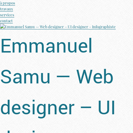
à propos
travaux
services
contact
Emmanuel
Samu — Web
designer – UI