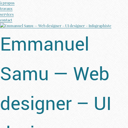
à propos
travaux
services
contact
Emmanuel
Samu — Web
designer – UI