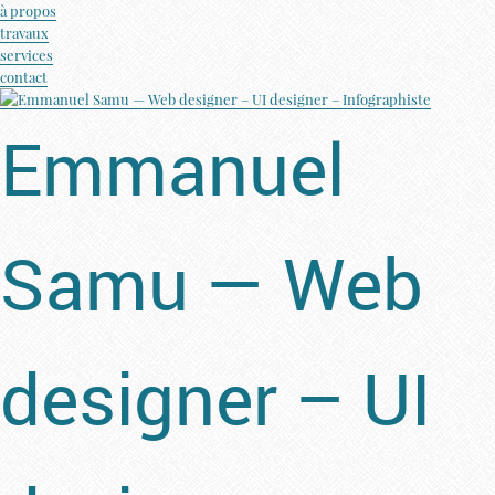
à propos
travaux
services
contact
Emmanuel
Samu — Web
designer – UI